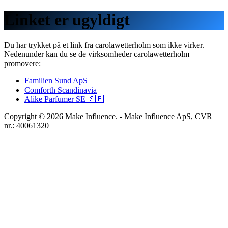
Linket er ugyldigt
Du har trykket på et link fra
carolawetterholm
som ikke virker.
Nedenunder kan du se de virksomheder
carolawetterholm
promovere:
Familien Sund ApS
Comforth Scandinavia
Alike Parfumer SE 🇸🇪
Copyright © 2026 Make Influence. - Make Influence ApS, CVR
nr.: 40061320